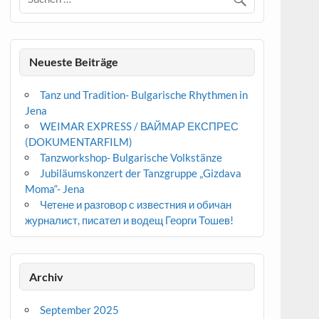
Neueste Beiträge
Tanz und Tradition- Bulgarische Rhythmen in
Jena
WEIMAR EXPRESS / ВАЙМАР ЕКСПРЕС
(DOKUMENTARFILM)
Tanzworkshop- Bulgarische Volkstänze
Jubiläumskonzert der Tanzgruppe „Gizdava
Moma“- Jena
Четене и разговор с известния и обичан
журналист, писател и водещ Георги Тошев!
Archiv
September 2025