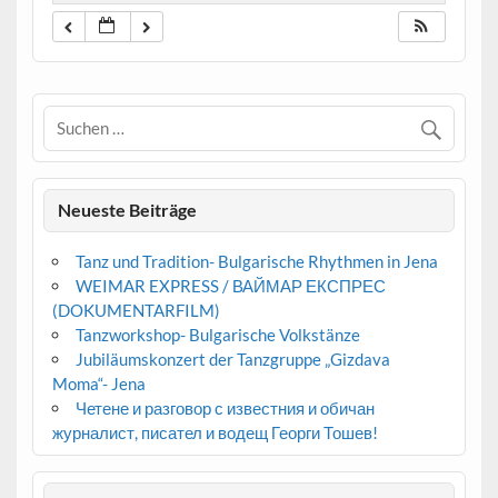
Neueste Beiträge
Tanz und Tradition- Bulgarische Rhythmen in Jena
WEIMAR EXPRESS / ВАЙМАР ЕКСПРЕС
(DOKUMENTARFILM)
Tanzworkshop- Bulgarische Volkstänze
Jubiläumskonzert der Tanzgruppe „Gizdava
Moma“- Jena
Четене и разговор с известния и обичан
журналист, писател и водещ Георги Тошев!