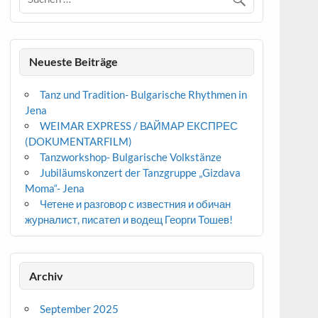
Neueste Beiträge
Tanz und Tradition- Bulgarische Rhythmen in
Jena
WEIMAR EXPRESS / ВАЙМАР ЕКСПРЕС
(DOKUMENTARFILM)
Tanzworkshop- Bulgarische Volkstänze
Jubiläumskonzert der Tanzgruppe „Gizdava
Moma“- Jena
Четене и разговор с известния и обичан
журналист, писател и водещ Георги Тошев!
Archiv
September 2025