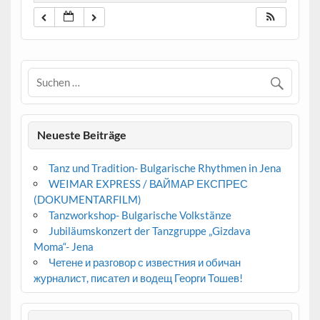
Neueste Beiträge
Tanz und Tradition- Bulgarische Rhythmen in Jena
WEIMAR EXPRESS / ВАЙМАР ЕКСПРЕС
(DOKUMENTARFILM)
Tanzworkshop- Bulgarische Volkstänze
Jubiläumskonzert der Tanzgruppe „Gizdava
Moma“- Jena
Четене и разговор с известния и обичан
журналист, писател и водещ Георги Тошев!