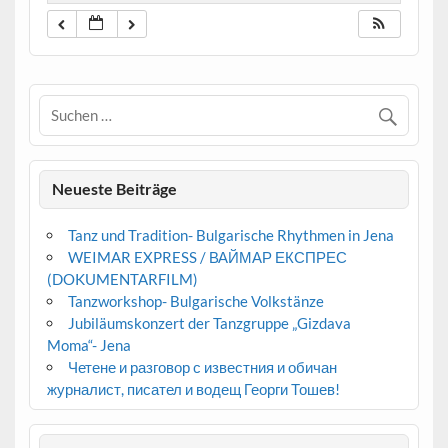
Neueste Beiträge
Tanz und Tradition- Bulgarische Rhythmen in Jena
WEIMAR EXPRESS / ВАЙМАР ЕКСПРЕС
(DOKUMENTARFILM)
Tanzworkshop- Bulgarische Volkstänze
Jubiläumskonzert der Tanzgruppe „Gizdava
Moma“- Jena
Четене и разговор с известния и обичан
журналист, писател и водещ Георги Тошев!