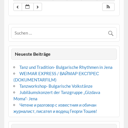
Neueste Beiträge
Tanz und Tradition- Bulgarische Rhythmen in Jena
WEIMAR EXPRESS / ВАЙМАР ЕКСПРЕС
(DOKUMENTARFILM)
Tanzworkshop- Bulgarische Volkstänze
Jubiläumskonzert der Tanzgruppe „Gizdava
Moma“- Jena
Четене и разговор с известния и обичан
журналист, писател и водещ Георги Тошев!